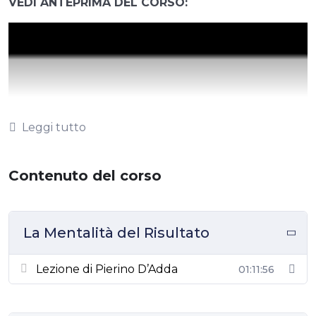
VEDI ANTEPRIMA DEL CORSO:
Leggi tutto
Contenuto del corso
La Mentalità del Risultato
Lezione di Pierino D’Adda
Scopri come sviluppare una mentalità orientata al
01:11:56
risultato per raggiungere i tuoi obiettivi personali e
professionali con il nostro corso di formazione