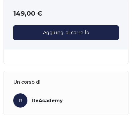
online “La Mentalità del Risultato”. Questo corso è
progettato per professionisti di ogni settore che
149,00
€
vogliono migliorare la propria capacità di ottenere
risultati concreti attraverso un cambiamento di
mentalità e l’applicazione di strategie efficaci.
Aggiungi al carrello
Cosa Imparerai:
Fondamenti della Mentalità del Risultato:
Comprendere cos’è la mentalità del risultato e
come influenza il successo.
Differenze tra una mentalità fissa e una mentalità
Un corso di
orientata alla crescita e ai risultati.
Costruire una Mentalità Orientata al Risultato:
R
ReAcademy
Tecniche per sviluppare un atteggiamento positivo
e proattivo.
Come coltivare la resilienza e la determinazione per
superare gli ostacoli.
Definizione e Pianificazione degli Obiettivi: