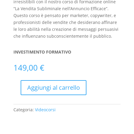
irresistibili con il nostro corso di formazione online
“La Vendita Subliminale nell’Annuncio Efficace”.
Questo corso è pensato per marketer, copywriter, e
professionisti delle vendite che desiderano affinare
le loro abilità nella creazione di messaggi persuasivi
che influenzano subconscientemente il pubblico.
INVESTIMENTO FORMATIVO
149,00
€
Aggiungi al carrello
La
Vendita
Subliminale
Categoria:
Videocorsi
nell'Annuncio
Efficace
quantità